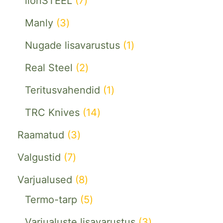
lionSTEEL
7
Manly
3
Nugade lisavarustus
1
Real Steel
2
Teritusvahendid
1
TRC Knives
14
Raamatud
3
Valgustid
7
Varjualused
8
Termo-tarp
5
Varjualuste lisavarustus
3