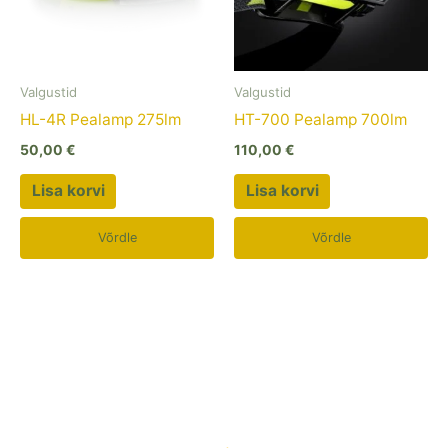
Valgustid
Valgustid
HL-4R Pealamp 275lm
HT-700 Pealamp 700lm
50,00
€
110,00
€
Lisa korvi
Lisa korvi
Võrdle
Võrdle