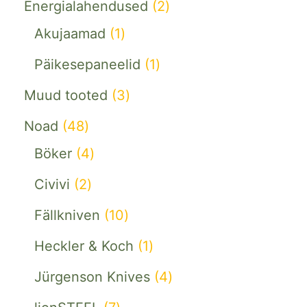
Energialahendused
2
Akujaamad
1
Päikesepaneelid
1
Muud tooted
3
Noad
48
Böker
4
Civivi
2
Fällkniven
10
Heckler & Koch
1
Jürgenson Knives
4