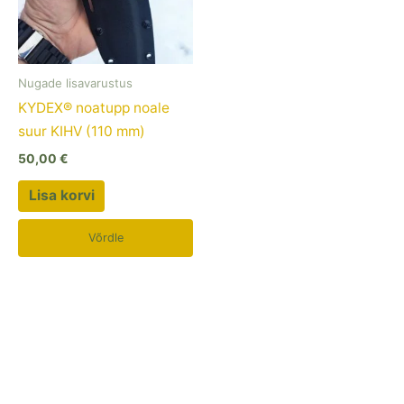
Nugade lisavarustus
KYDEX® noatupp noale
suur KIHV (110 mm)
50,00
€
Lisa korvi
Võrdle