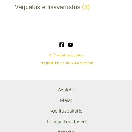
Varjualuste lisavarustus
3
MTÜ Maailmalõpuklubi
LHV pank: EE717700771006086315
Avaleht
Meist
Koolituspaketid
Tellimuskoolitused