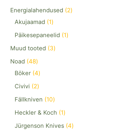
Energialahendused
2
Akujaamad
1
Päikesepaneelid
1
Muud tooted
3
Noad
48
Böker
4
Civivi
2
Fällkniven
10
Heckler & Koch
1
Jürgenson Knives
4