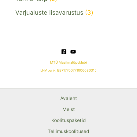
Varjualuste lisavarustus
3
MTÜ Maailmalõpuklubi
LHV pank: EE717700771006086315
Avaleht
Meist
Koolituspaketid
Tellimuskoolitused