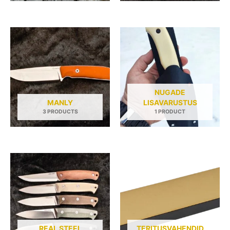
NUGADE
MANLY
LISAVARUSTUS
3 PRODUCTS
1 PRODUCT
REAL STEEL
TERITUSVAHENDID