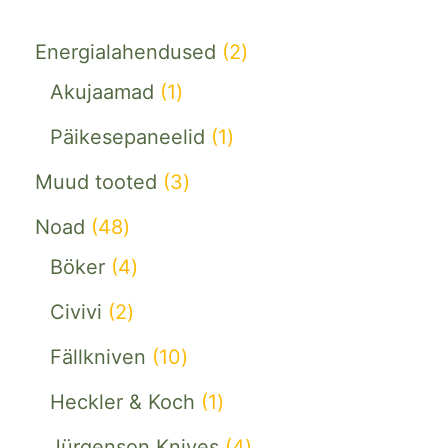
Energialahendused
2
Akujaamad
1
Päikesepaneelid
1
Muud tooted
3
Noad
48
Böker
4
Civivi
2
Fällkniven
10
Heckler & Koch
1
Jürgenson Knives
4