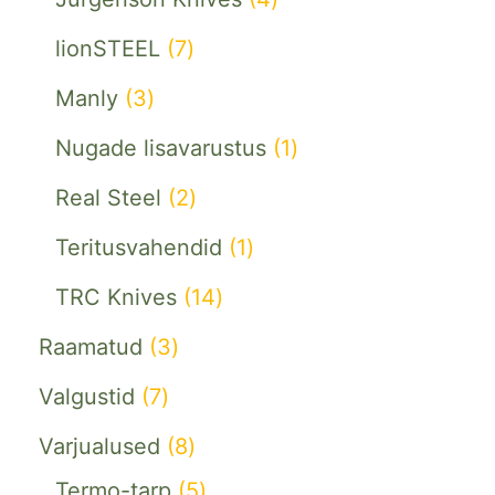
lionSTEEL
7
Manly
3
Nugade lisavarustus
1
Real Steel
2
Teritusvahendid
1
TRC Knives
14
Raamatud
3
Valgustid
7
Varjualused
8
Termo-tarp
5