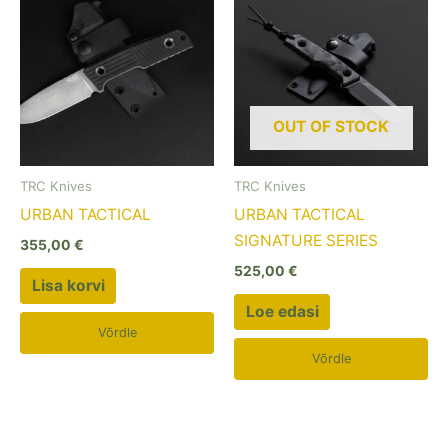
OUT OF STOCK
TRC Knives
TRC Knives
URBAN TACTICAL
URBAN TACTICAL
SIGNATURE SERIES
355,00
€
525,00
€
Lisa korvi
Loe edasi
Võrdle
Võrdle