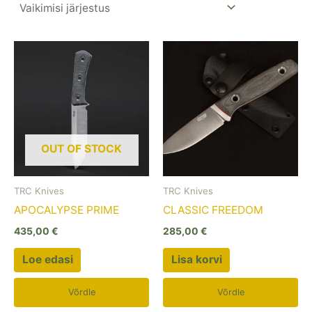
OUT OF STOCK
TRC Knives
TRC Knives
APOCALYPSE PRIME
CLASSIC FREEDOM
435,00
€
285,00
€
Loe edasi
Lisa korvi
Võrdle
Võrdle