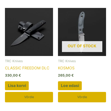
OUT OF STOCK
TRC Knives
TRC Knives
CLASSIC FREEDOM DLC
KOSMOS
330,00
€
265,00
€
Lisa korvi
Loe edasi
Võrdle
Võrdle