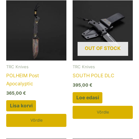
OUT OF STOCK
TRC Knives
TRC Knives
POLHEIM Post
SOUTH POLE DLC
Apocalyptic
395,00
€
365,00
€
Loe edasi
Lisa korvi
Võrdle
Võrdle