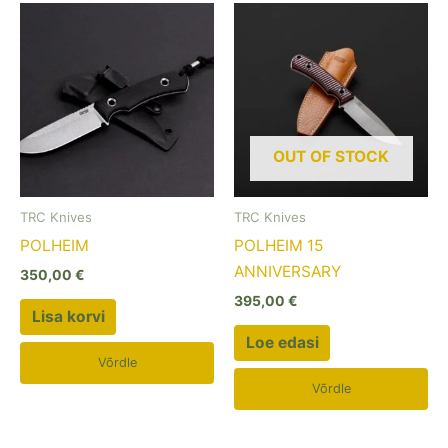
OUT OF STOCK
TRC Knives
TRC Knives
POLHEIM
POLHEIM 15
ANNIVERSARY
350,00
€
395,00
€
Lisa korvi
Loe edasi
Võrdle
Võrdle