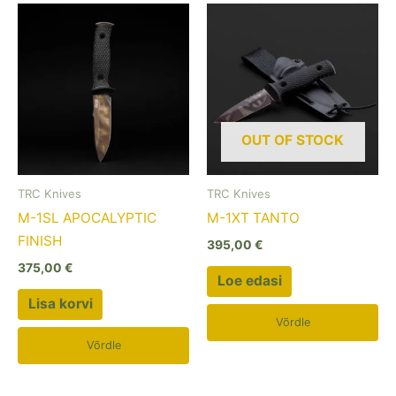
OUT OF STOCK
TRC Knives
TRC Knives
M-1SL APOCALYPTIC
M-1XT TANTO
FINISH
395,00
€
375,00
€
Loe edasi
Lisa korvi
Võrdle
Võrdle