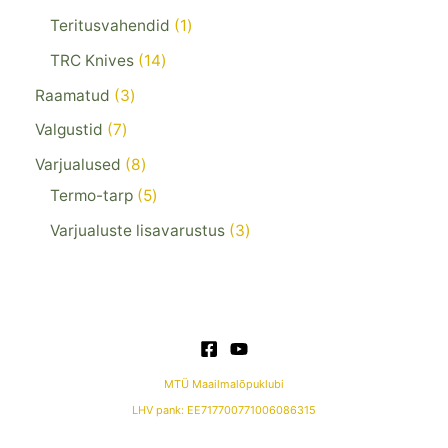
Teritusvahendid
1
TRC Knives
14
Raamatud
3
Valgustid
7
Varjualused
8
Termo-tarp
5
Varjualuste lisavarustus
3
MTÜ Maailmalõpuklubi
LHV pank: EE717700771006086315