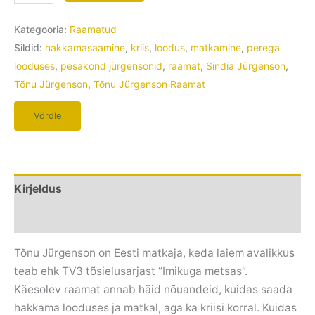
Kategooria:
Raamatud
Sildid:
hakkamasaamine
,
kriis
,
loodus
,
matkamine
,
perega
looduses
,
pesakond jürgensonid
,
raamat
,
Sindia Jürgenson
,
Tõnu Jürgenson
,
Tõnu Jürgenson Raamat
Võrdle
Kirjeldus
Arvustused (0)
Tõnu Jürgenson on Eesti matkaja, keda laiem avalikkus
teab ehk TV3 tõsielusarjast “Imikuga metsas”.
Käesolev raamat annab häid nõuandeid, kuidas saada
hakkama looduses ja matkal, aga ka kriisi korral. Kuidas