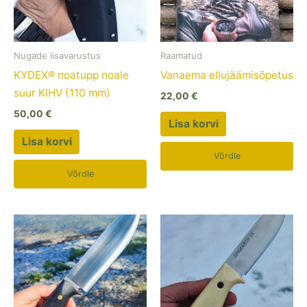
Nugade lisavarustus
Raamatud
KYDEX® noatupp noale
Vanaema ellujäämisõpetus
suur KIHV (110 mm)
22,00
€
50,00
€
Lisa korvi
Lisa korvi
Võrdle
Võrdle
Hinnavahe
Sellel
360,00 €
tootel
kuni
410,00 €
on
mitu
varianti.