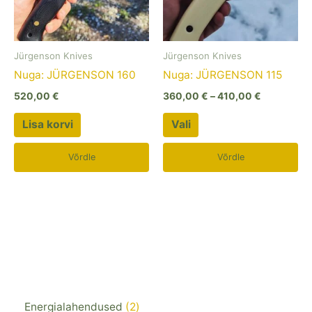
Valikuid
saab
teha
Jürgenson Knives
Jürgenson Knives
tootelehel.
Nuga: JÜRGENSON 160
Nuga: JÜRGENSON 115
520,00
€
360,00
€
–
410,00
€
Lisa korvi
Vali
Võrdle
Võrdle
Energialahendused
2