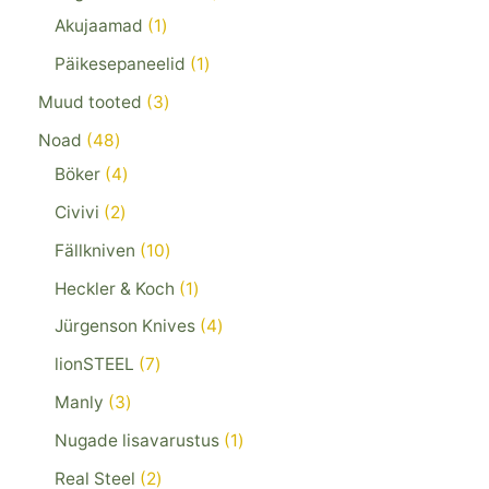
Akujaamad
1
Päikesepaneelid
1
Muud tooted
3
Noad
48
Böker
4
Civivi
2
Fällkniven
10
Heckler & Koch
1
Jürgenson Knives
4
lionSTEEL
7
Manly
3
Nugade lisavarustus
1
Real Steel
2