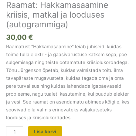
Raamat: Hakkamasaamine
kriisis, matkal ja looduses
(autogrammiga)
30,00
€
Raamatust “Hakkamasaamine” leiab juhiseid, kuidas
toime tulla elektri- ja gaasivarustuse katkemisega, poe
sulgemisega ning teiste ootamatute kriisiolukordadega.
Tõnu Jürgenson õpetab, kuidas valmistada toitu ilma
tavapäraste mugavusteta, kuidas tagada oma ja oma
pere turvalisus ning kuidas lahendada igapäevaseid
probleeme, nagu tualeti kasutamine, kui puudub elekter
ja vesi. See raamat on asendamatu abimees kõigile, kes
soovivad olla valmis erinevateks väljakutseteks
looduses ja kriisiolukordades.
Lisa korvi