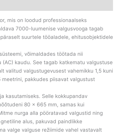
tor, mis on loodud professionaalseks
avaldava 7000-luumenise valgusvooga tagab
äraselt suurtele tööaladele, ehitusobjektidele
esüsteemi, võimaldades töötada nii
rgu (AC) kaudu. See tagab katkematu valgustuse
lt valitud valgustugevusest vahemikku 1,5 kuni
5 meetrini, pakkudes piisavat valgustust
 ja kasutamiseks. Selle kokkupandav
mõõtudeni 80 × 665 mm, samas kui
itme nurga alla pööratavad valgustid ning
gnetiline alus, pakuvad paindlikke
ma valge valguse režiimide vahel vastavalt