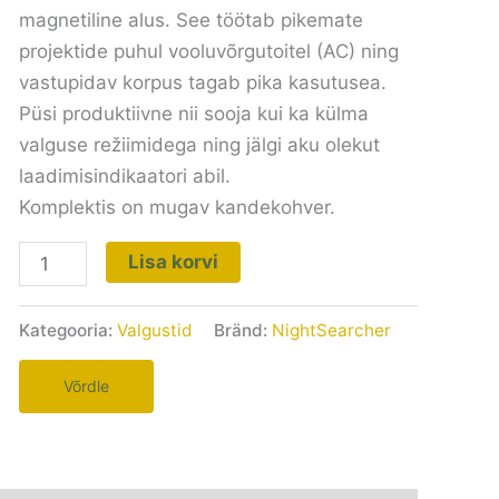
magnetiline alus. See töötab pikemate
projektide puhul vooluvõrgutoitel (AC) ning
vastupidav korpus tagab pika kasutusea.
Püsi produktiivne nii sooja kui ka külma
valguse režiimidega ning jälgi aku olekut
laadimisindikaatori abil.
Komplektis on mugav kandekohver.
Lisa korvi
Kategooria:
Valgustid
Bränd:
NightSearcher
Võrdle