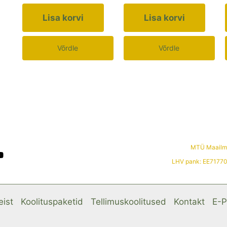
Lisa korvi
Lisa korvi
Võrdle
Võrdle
MTÜ Maailma
LHV pank: EE7177
ist
Koolituspaketid
Tellimuskoolitused
Kontakt
E-