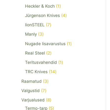
Heckler & Koch
1
Jürgenson Knives
4
lionSTEEL
7
Manly
3
Nugade lisavarustus
1
Real Steel
2
Teritusvahendid
1
TRC Knives
14
Raamatud
3
Valgustid
7
Varjualused
8
Termo-tarp
5