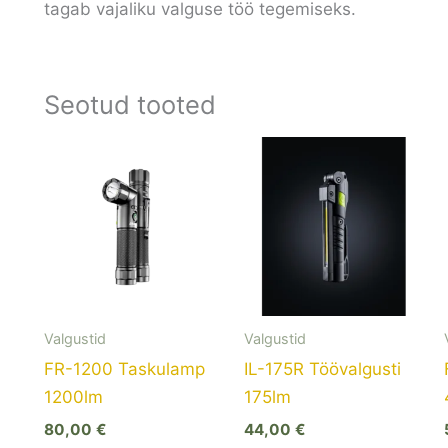
tagab vajaliku valguse töö tegemiseks.
Seotud tooted
Valgustid
Valgustid
FR-1200 Taskulamp
IL-175R Töövalgusti
1200lm
175lm
80,00
€
44,00
€