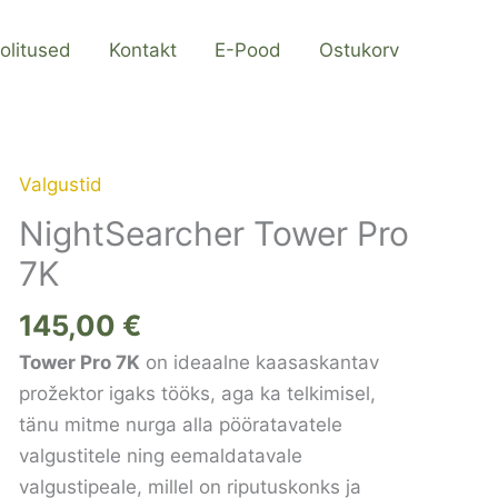
olitused
Kontakt
E-Pood
Ostukorv
Valgustid
NightSearcher
Tower
NightSearcher Tower Pro
Pro
7K
7K
kogus
145,00
€
Tower Pro 7K
on ideaalne kaasaskantav
prožektor igaks tööks, aga ka telkimisel,
tänu mitme nurga alla pööratavatele
valgustitele ning eemaldatavale
valgustipeale, millel on riputuskonks ja