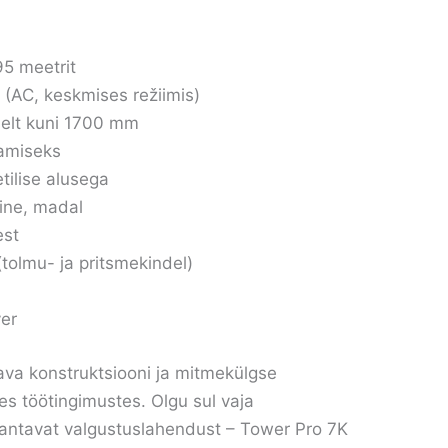
95 meetrit
k (AC, keskmises režiimis)
selt kuni 1700 mm
namiseks
tilise alusega
ine, madal
est
tolmu- ja pritsmekindel)
er
va konstruktsiooni ja mitmekülgse
kes töötingimustes. Olgu sul vaja
skantavat valgustuslahendust – Tower Pro 7K