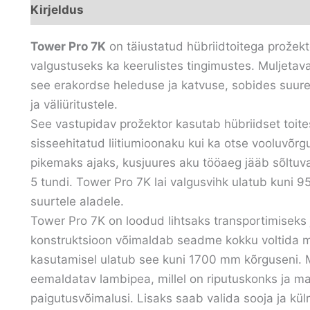
Kirjeldus
Lisainfo
Arvustused (0)
Tower Pro 7K
on täiustatud hübriidtoitega prožek
valgustuseks ka keerulistes tingimustes. Muljet
see erakordse heleduse ja katvuse, sobides suurep
ja väliüritustele.
See vastupidav prožektor kasutab hübriidset toit
sisseehitatud liitiumioonaku kui ka otse vooluvõ
pikemaks ajaks, kusjuures aku tööaeg jääb sõltuva
5 tundi. Tower Pro 7K lai valgusvihk ulatub kuni 9
suurtele aladele.
Tower Pro 7K on loodud lihtsaks transportimiseks
konstruktsioon võimaldab seadme kokku voltida 
kasutamisel ulatub see kuni 1700 mm kõrguseni. M
eemaldatav lambipea, millel on riputuskonks ja ma
paigutusvõimalusi. Lisaks saab valida sooja ja kül