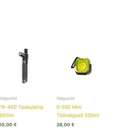
Valgustid
Valgustid
FR-400 Taskulamp
K-550 Mini
400lm
Töövalgusti 550lm
55,00
€
28,00
€