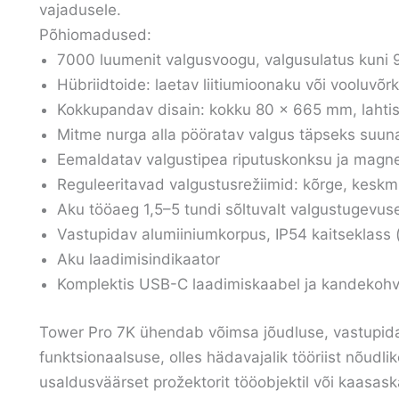
vajadusele.
Põhiomadused:
7000 luumenit valgusvoogu, valgusulatus kuni 
Hübriidtoide: laetav liitiumioonaku või vooluvõr
Kokkupandav disain: kokku 80 × 665 mm, lahti
Mitme nurga alla pööratav valgus täpseks suu
Eemaldatav valgustipea riputuskonksu ja magne
Reguleeritavad valgustusrežiimid: kõrge, keskm
Aku tööaeg 1,5–5 tundi sõltuvalt valgustugevus
Vastupidav alumiiniumkorpus, IP54 kaitseklass (
Aku laadimisindikaator
Komplektis USB-C laadimiskaabel ja kandekohv
Tower Pro 7K ühendab võimsa jõudluse, vastupida
funktsionaalsuse, olles hädavajalik tööriist nõudli
usaldusväärset prožektorit tööobjektil või kaasa