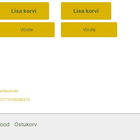
Lisa korvi
Lisa korvi
Võrdle
Võrdle
lõpuklubi
00771006086315
Pood
Ostukorv