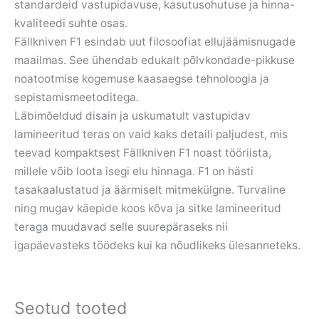
standardeid vastupidavuse, kasutusohutuse ja hinna-
kvaliteedi suhte osas.
Fällkniven F1 esindab uut filosoofiat ellujäämisnugade
maailmas. See ühendab edukalt põlvkondade-pikkuse
noatootmise kogemuse kaasaegse tehnoloogia ja
sepistamismeetoditega.
Läbimõeldud disain ja uskumatult vastupidav
lamineeritud teras on vaid kaks detaili paljudest, mis
teevad kompaktsest Fällkniven F1 noast tööriista,
millele võib loota isegi elu hinnaga. F1 on hästi
tasakaalustatud ja äärmiselt mitmekülgne. Turvaline
ning mugav käepide koos kõva ja sitke lamineeritud
teraga muudavad selle suurepäraseks nii
igapäevasteks töödeks kui ka nõudlikeks ülesanneteks.
Seotud tooted