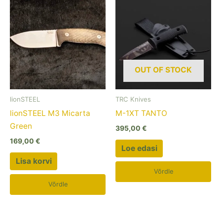
OUT OF STOCK
lionSTEEL
TRC Knives
lionSTEEL M3 Micarta
M-1XT TANTO
Green
395,00
€
169,00
€
Loe edasi
Lisa korvi
Võrdle
Võrdle