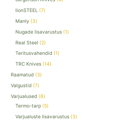
lionSTEEL
7
Manly
3
Nugade lisavarustus
1
Real Steel
2
Teritusvahendid
1
TRC Knives
14
Raamatud
3
Valgustid
7
Varjualused
8
Termo-tarp
5
Varjualuste lisavarustus
3