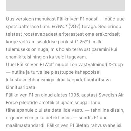
Arvustused (0)
Uus versioon menukast Fällkniven F1 noast — nüüd uue
spetsiaalterase Lam.
VGWolf
(VG7) teraga. See erineb
teistest roostevabadest eriterastest oma erakordselt
kõrge volframisisalduse poolest (1,25%), mille
tulemuseks on nuga, mis hoiab teravust paremini kui
enamik teisi ning on ka veidi tugevam.
Uuel Fällkniven F1Wolf mudelil on vastvalminud X-tupp
— nutika ja turvalise plasttuppe kahepoolse
lukustusmehhanismiga, ilma käepidet ümbritseva
kinnitusribata.
Fällkniven F1 on olnud alates 1995. aastast
Swedish Air
Force
pilootide ametlik ellujäämisnuga. Tänu
tähelepanule oluliste detailide vastu — tehniline disain,
ergonoomika ja kuluefektiivsus — seadis F1 uue
maailmastandardi. Fällkniven F1 ületab rahvusvahelisi