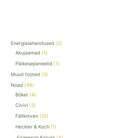
Energialahendused
2
Akujaamad
1
Päikesepaneelid
1
Muud tooted
3
Noad
48
Böker
4
Civivi
2
Fällkniven
10
Heckler & Koch
1
Jürgenson Knives
4