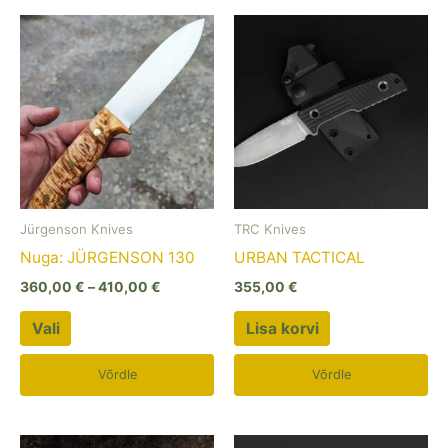
Hinnavahemik:
Sellel
360,00 €
tootel
kuni
410,00 €
on
mitu
varianti.
Valikuid
saab
teha
Jürgenson Knives
TRC Knives
tootelehel.
Nuga: JÜRGENSON 130
URBAN TACTICAL
360,00
€
–
410,00
€
355,00
€
Vali
Lisa korvi
Võrdle
Võrdle