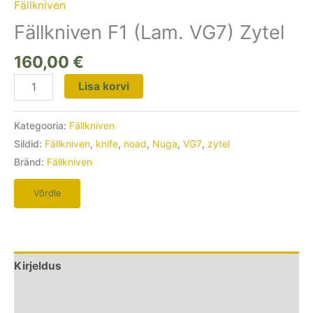
Fällkniven
Fällkniven F1 (Lam. VG7) Zytel
160,00
€
Lisa korvi
Kategooria:
Fällkniven
Sildid:
Fällkniven
,
knife
,
noad
,
Nuga
,
VG7
,
zytel
Bränd:
Fällkniven
Võrdle
Kirjeldus
Lisainfo