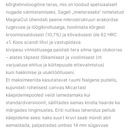
kõrgtehnoloogiline teras, mis on loodud spetsiaalselt
nugade valmistamiseks. Sageli „imeteraseks“ nimetatud
MagnaCut ühendab peene mikrostruktuuri erakordse
tugevuse ja löögikindlusega, hoolimata kõrgest
kroomisisaldusest (10,7%) ja kõvadusest üle 62 HRC
±1. Koos
scandi
lihvi ja vastupidava
kivipesu
viimistlusega paistab tera silma igas olukorras
– alates täpsest lõikamisest ja voolimisest (nt
varjualuse ehitus ja küttepuude ettevalmistus)
kuni hakkimise ja ulukitöötluseni.
Et maksimeerida kasutatavat ruumi Nalgene pudelis,
kujundati rohelisest canvas Micartast
käepidemepooled veidi lamedamaks kui
standardversioonil, säilitades samas kindla haarde ka
märgades tingimustes. Eriti nutikas lahendus peitub
käepideme sees: kaks suurt kruvi saab mündi abil
eemaldada, paljastades umbes 14 mm sügavuse