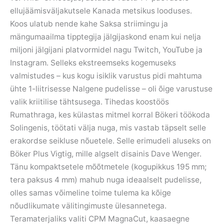
ellujäämisväljakutsele Kanada metsikus looduses.
Koos ulatub nende kahe Saksa striimingu ja
mängumaailma tipptegija jälgijaskond enam kui nelja
miljoni jälgijani platvormidel nagu Twitch, YouTube ja
Instagram. Selleks ekstreemseks kogemuseks
valmistudes – kus kogu isiklik varustus pidi mahtuma
ühte 1-liitrisesse Nalgene pudelisse – oli õige varustuse
valik kriitilise tähtsusega. Tihedas koostöös
Rumathraga, kes külastas mitmel korral Bökeri töökoda
Solingenis, töötati välja nuga, mis vastab täpselt selle
erakordse seikluse nõuetele. Selle erimudeli aluseks on
Böker Plus Vigtig, mille algselt disainis Dave Wenger.
Tänu kompaktsetele mõõtmetele (kogupikkus 195 mm;
tera paksus 4 mm) mahub nuga ideaalselt pudelisse,
olles samas võimeline toime tulema ka kõige
nõudlikumate välitingimuste ülesannetega.
Teramaterjaliks valiti CPM MagnaCut, kaasaegne