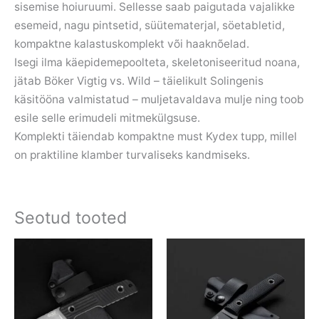
sisemise hoiuruumi. Sellesse saab paigutada vajalikke
esemeid, nagu pintsetid, süütematerjal, söetabletid,
kompaktne kalastuskomplekt või haaknõelad.
Isegi ilma käepidemepoolteta, skeletoniseeritud noana,
jätab Böker Vigtig vs. Wild – täielikult Solingenis
käsitööna valmistatud – muljetavaldava mulje ning toob
esile selle erimudeli mitmekülgsuse.
Komplekti täiendab kompaktne must Kydex tupp, millel
on praktiline klamber turvaliseks kandmiseks.
Seotud tooted