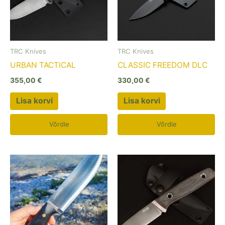
TRC Knives
TRC Knives
URBAN TACTICAL
CLASSIC FREEDOM DLC
355,00
€
330,00
€
Lisa korvi
Lisa korvi
Võrdle
Võrdle