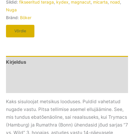
Sildid:
fikseeritud teraga
,
kydex
,
magnacut
,
micarta
,
noad
,
Nuga
Bränd:
Böker
Võrdle
Kirjeldus
Lisainfo
Arvustused (0)
Kaks sisuloojat metsikus looduses. Puldid vahetatud
nugade vastu. Pitsa tellimise asemel ellujäämine. See,
mis tundus ebatõenäoline, sai reaalsuseks, kui Trymacs
(Hamburg) ja Rumathra (Bonn) ühendasid jõud sarjas “7
vs. Wild” 3. hooajas, astudes vastu 14-päevasele