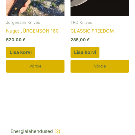
Jürgenson Knives
TRC Knives
Nuga: JÜRGENSON 160
CLASSIC FREEDOM
520,00
€
285,00
€
Lisa korvi
Lisa korvi
Võrdle
Võrdle
Energialahendused
2