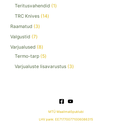
Teritusvahendid
1
TRC Knives
14
Raamatud
3
Valgustid
7
Varjualused
8
Termo-tarp
5
Varjualuste lisavarustus
3
MTÜ Maailmalõpuklubi
LHV pank: EE717700771006086315