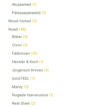
Akujaamad
1
Päikesepaneelid
1
Muud tooted
3
Noad
48
Böker
4
Civivi
2
Fällkniven
10
Heckler & Koch
1
Jürgenson Knives
4
lionSTEEL
7
Manly
3
Nugade lisavarustus
1
Real Steel
2